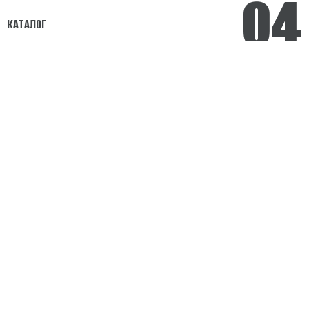
04
КАТАЛОГ
05
САЙТ НА WORDPRESS
06
МАГАЗИН НА OPENCART