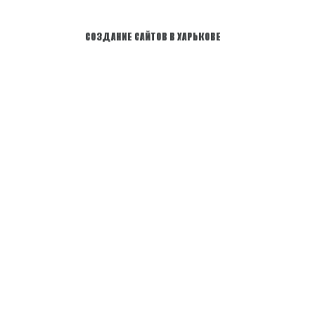
С
О
З
Д
А
Н
И
Е
С
А
Й
Т
О
В
В
Х
А
Р
Ь
К
О
В
Е