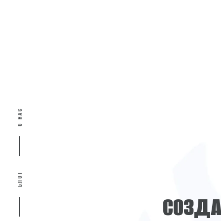
О НАС
БЛОГ
С
О
З
Д