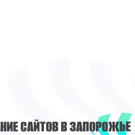
А
Н
И
Е
С
А
Й
Т
О
В
В
З
А
П
О
Р
О
Ж
Ь
Е