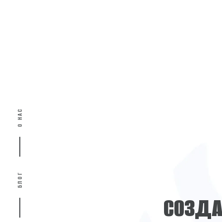
О НАС
БЛОГ
С
О
З
Д