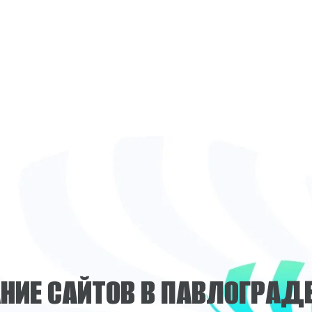
А
Н
И
Е
С
А
Й
Т
О
В
В
П
А
В
Л
О
Г
Р
А
Д