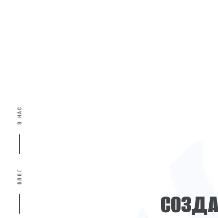
О НАС
БЛОГ
С
О
З
Д