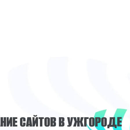
А
Н
И
Е
С
А
Й
Т
О
В
В
У
Ж
Г
О
Р
О
Д
Е