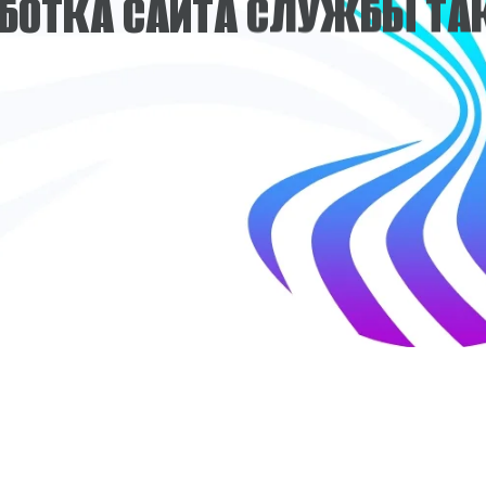
Б
О
Т
К
А
С
А
Й
Т
А
С
Л
У
Ж
Б
Ы
Т
А