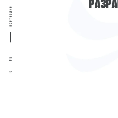
Р
А
З
Р
А
ПОРТФОЛИО
FB
IG