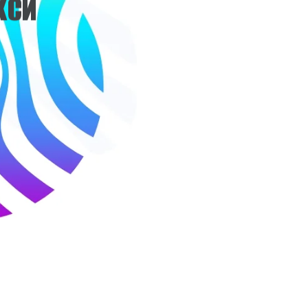
К
С
И