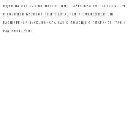
ОДИН ИЗ ЛУЧШИХ ВАРИАНТОВ ДЛЯ САЙТА БУХГАЛТЕРСКИХ УСЛУГ
С ХОРОШЕЙ БАЗОВОЙ КОМПЛЕКТАЦИЕЙ И ВОЗМОЖНОСТЬЮ
РАСШИРЕНИЯ ФУНКЦИОНАЛА КАК С ПОМОЩЬЮ ПЛАГИНОВ, ТАК И
РАЗРАБОТЧИКОВ
1
ИНТУИТИВНО ПОНЯТНАЯ В ИСПОЛЬЗОВАНИИ
АДМИНПАНЕЛЬ
2
ПРОСТАЯ ИНТЕГРАЦИЯ С ПЛАТЕЖНЫМИ СИСТЕМАМИ,
СЕРВИСАМИ РАССЫЛОК И ПРОЧИМИ ДОПОЛНЕНИЯМИ