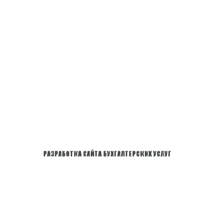
Р
А
З
Р
А
Б
О
Т
К
А
С
А
Й
Т
А
Б
У
Х
Г
А
Л
Т
Е
Р
С
К
И
Х
У
С
Л
У
Г