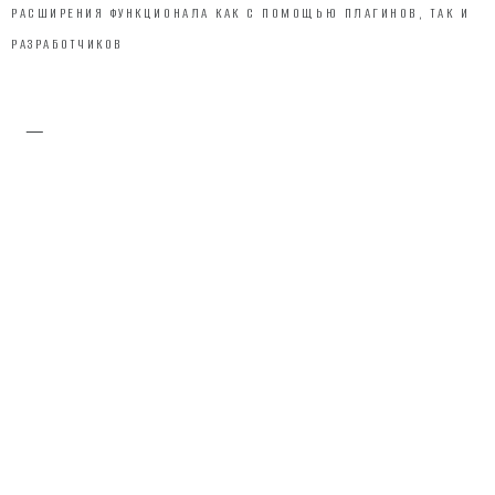
РАСШИРЕНИЯ ФУНКЦИОНАЛА КАК С ПОМОЩЬЮ ПЛАГИНОВ, ТАК И
РАЗРАБОТЧИКОВ
1
ИНТУИТИВНО ПОНЯТНАЯ В ИСПОЛЬЗОВАНИИ
АДМИНПАНЕЛЬ
2
ПРОСТАЯ ИНТЕГРАЦИЯ С ПЛАТЕЖНЫМИ СИСТЕМАМИ,
СЕРВИСАМИ РАССЫЛОК И ПРОЧИМИ ДОПОЛНЕНИЯМИ