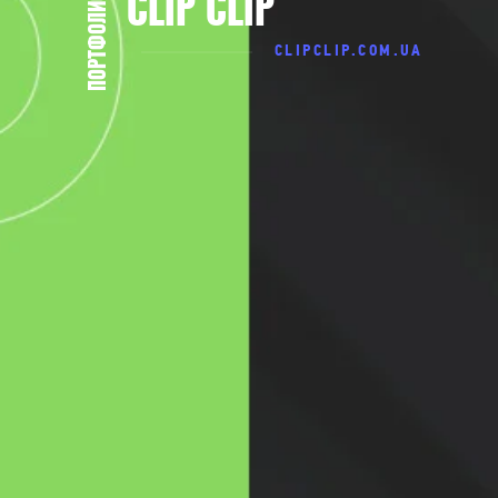
C
L
I
P
C
L
I
P
ПОРТФОЛИО
CLIPCLIP.COM.UA